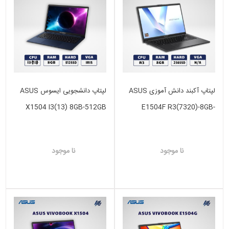
لپتاپ آکبند دانش آموزی ASUS
لپتاپ دانشجویی ایسوس ASUS
X1504 I3(13) 8GB-512GB
E1504F R3(7320)-8GB-
SSD-2GB INTEL IRIS
256GB SSD -VGA N/A
نا موجود
نا موجود