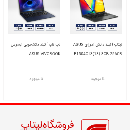
لپتاپ آکبند دانش آموزی ASUS
لپ تاپ آکبند دانشجویی ایسوس
ASUS VIVOBOOK
E1504G I3(13)-8GB-256GB
I3(13)-12GB-512 GB SSD-
SSD -VGA N/A
VGA INTEL IRIS
نا موجود
نا موجود