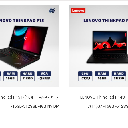
لپ تاپ استوک LENOVO ThinkPad P14S -
لپ تاپ استوک d P15-I7(10)H
16GB-512SSD-4GB NVIDIA-
i7(11)G7 -16GB -512S