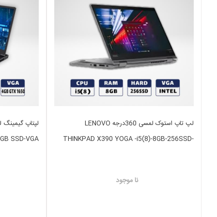
لپ تاپ استوک لمسی 360درجه LENOVO
2GB SSD-VGA
THINKPAD X390 YOGA -i5(8)-8GB-256SSD-
GB GTX 1650
INTEL
نا موجود