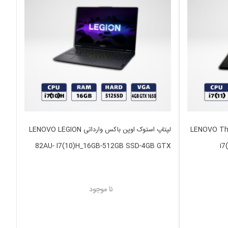
LENOVO ThinkPad  -
لپتاپ استوک اوپن باکس وارداتی LENOVO LEGION
82AU- I7(10)H_16GB-512GB SSD-4GB GTX
i7
1650
نا موجود