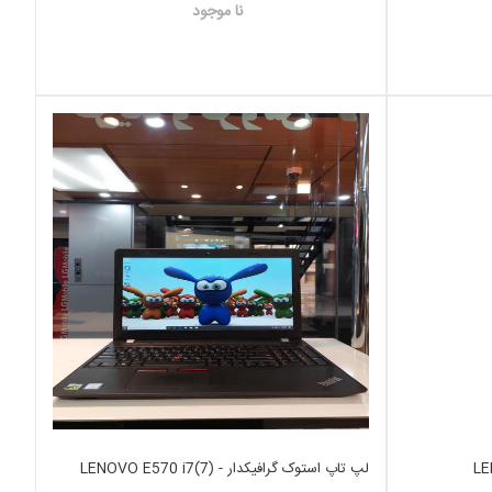
نا موجود
مسی LENOVO
لپ تاپ استوک گرافیکدار LENOVO E570 i7(7) -