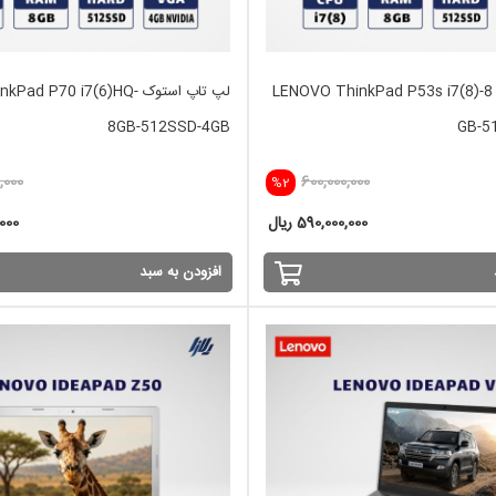
لپ تاپ استوک LENOVO ThinkPad P53s i7(8)-8
لپ تاپ استوک d P70 i7(6)HQ
8GB-512SSD-4GB
GB-5
,000
600,000,000
%2
590,000,000 ریال
,000
افزودن به سبد