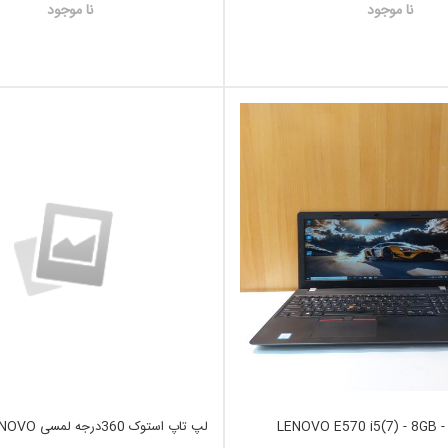
نا موجود
نا موجود
لپ تاپ استوک LENOVO E570 i5(7) - 8GB -
لپ تاپ استوک 360درجه ل