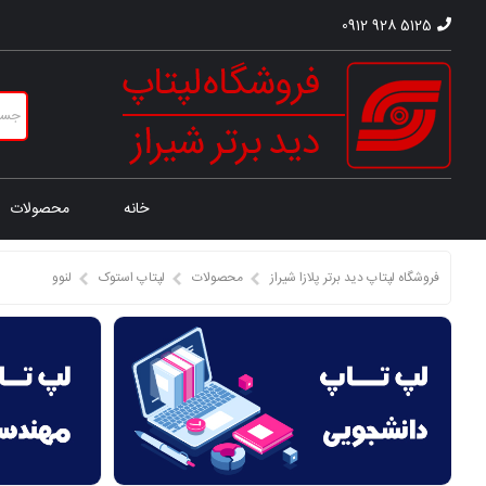
0912 928 5125
خانه
محصولات
فروشگاه لپتاپ دید برتر پلازا شیراز
محصولات
لپتاپ استوک
لنوو