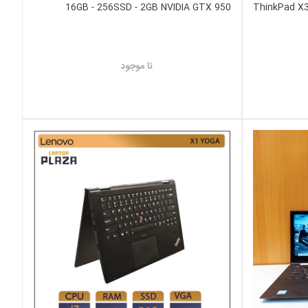
16GB - 256SSD - 2GB NVIDIA GTX 950
ThinkPad X3
نا موجود