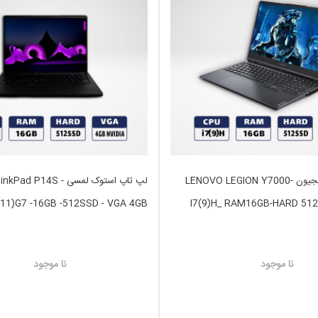
لپتاپ گیمینگ لجیون LENOVO LEGION Y7000-
لپ تاپ استوک لمسی P14S
(11)G7 -16GB -512SSD - VGA 4GB
I7(9)H_ RAM16GB-HARD 51
4
نا موجود
نا موجود