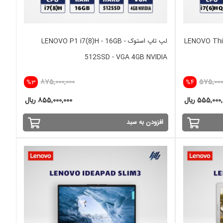
LENOVO ThinkPa-
لپ تاپ استوک LENOVO P1 i7(8)H - 16GB -
512SSD - VGA 4GB NVIDIA
875,000,000
575,000
%3
%4
555,000 ریال
855,000,000 ریال
افزودن به سبد