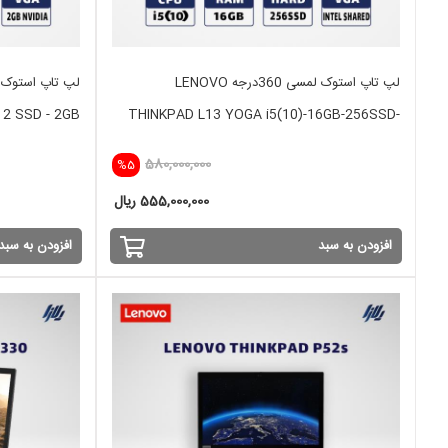
لپ تاپ استوک لمسی 360درجه LENOVO
12 SSD - 2GB
THINKPAD L13 YOGA i5(10)-16GB-256SSD-
INTEL
580,000,000
%5
555,000,000 ریال
افزودن به سبد
افزودن به سبد