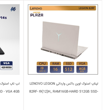
لپتاپ استوک اوپن باکس وارداتی LENOVO LEGION
SD - VGA 4GB
82RF- I9(12)H_ RAM16GB-HARD 512GB SSD-
VGA8GB RTX3070 TI