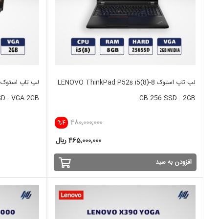
لپ تاپ استوک LENOVO ThinkPad P52s i5(8)-8
SD - VGA 2GB
GB-256 SSD - 2GB
480,000,000
%4
465,000,000 ریال
افزودن به سبد