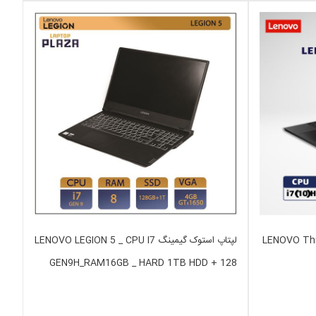
LENOVO ThinkPa-
لپتاپ استوک گیمینگ LENOVO LEGION 5 _ CPU I7
GEN9H_RAM16GB _ HARD 1TB HDD + 128
SSD _VGA 4GB NVIDIA