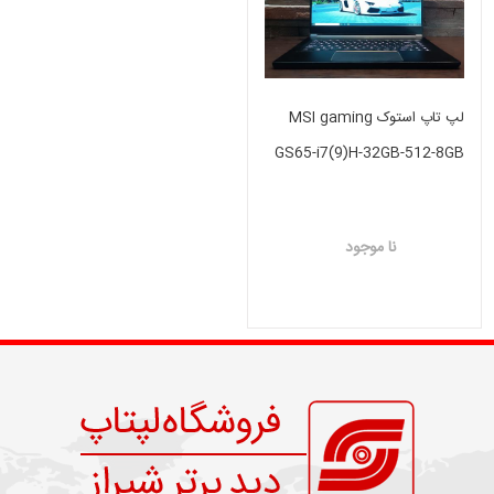
لپ تاپ استوک MSI gaming
GS65-i7(9)H-32GB-512-8GB
RTX
نا موجود