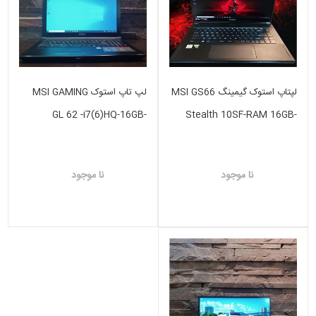
لپتاپ استوک گیمینگ MSI GS66
لپ تاپ استوک MSI GAMING
GL 62 -i7(6)HQ-16GB-
Stealth 10SF-RAM 16GB-
512SSD-2GB GTX 960
Hdd1 TR SSD- VGA 8GB
NVIDIA Geforce RTX 2070
نا موجود
نا موجود
Max-Q