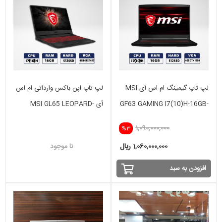
لپ تاپ گیمینگ ام اس آی MSI
لپ تاپ اپن باکس وارداتی ام اس
GF63 GAMING I7(10)H-16GB-
آی MSI GL65 LEOPARD-
I7(10)H-16GB-512 GB SSD-
512 GB SSD-VGA 4GB- GTX
1,090,000,000
%3
VGA 4GB- GTX 1650
1650
1,060,000,000 ریال
نا موجود
افزودن به سبد