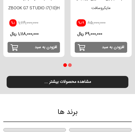
مایکروسافت
ZBOOK G7 STUDIO i7(10)H
-32GB - 512 GB SSD - VGA
1,119,000,000
85,000,000
%1
%19
4GB
69,000,000 ریال
1,118,000,000 ریال
افزودن به سبد
افزودن به سبد
مشاهده محصولات بیشتر ...
برند ها