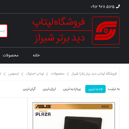
0912 928 5125
خانه
محصولات
فروشگاه لپتاپ دید برتر پلازا شیراز
محصولات
لپتاپ استوک
ایسوس
ل
به ترتیب:
جدید ترین
پربازدید ترین
ارزان ترین
گران ترین