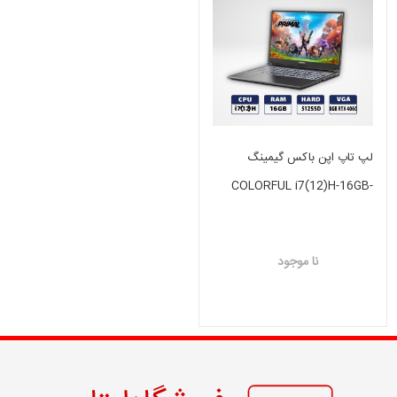
لپ تاپ اپن باکس گیمینگ
COLORFUL i7(12)H-16GB-
512 GB SSD-8GB RTX 4060
نا موجود