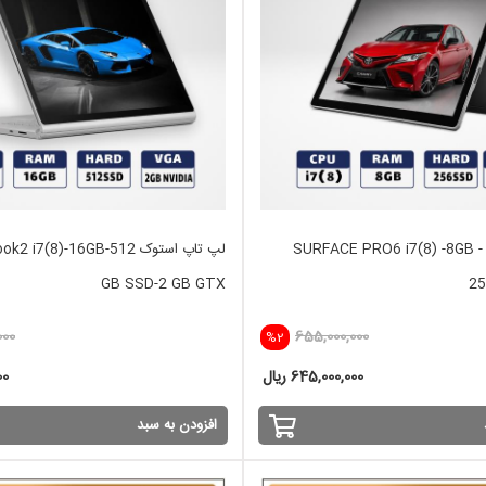
لپ تاپ استوک SURFACE PRO6 i7(8) -8GB -
لپ تاپ استوک i7(8)-16GB-512
GB SSD-2 GB GTX
25
000
655,000,000
%2
645,000,000 ریال
000
افزودن به سبد