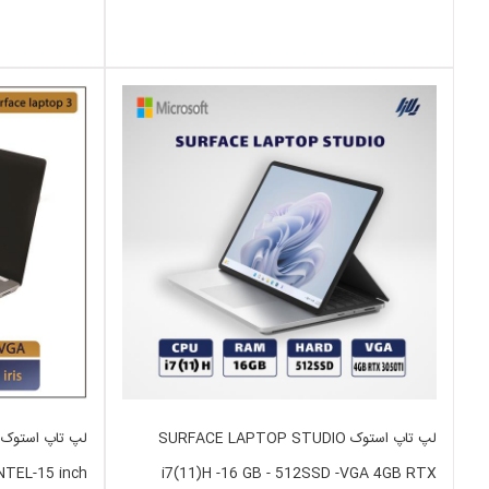
لپ تاپ استوک SURFACE LAPTOP STUDIO
NTEL-15 inch
i7(11)H -16 GB - 512SSD -VGA 4GB RTX