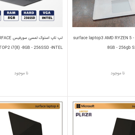
لپ تاپ استوک surface laptop3 AMD RYZEN 5 -
لپ تاپ استوک لمسی سور
OP2 i7(8) -8GB - 256SSD -INTEL
8GB - 256gb S
نا موجود
نا موجود