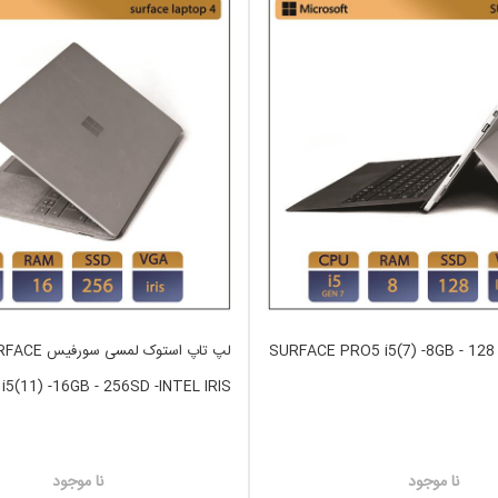
لپ تاپ استوک SURFACE PRO5 i5(7) -8GB - 128
لپ تاپ استوک لمسی سور
5(11) -16GB - 256SD -INTEL IRIS
نا موجود
نا موجود