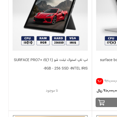
surface book2 
لپ تاپ استوک تبلت شو SURFACE PRO7+ i5(11)
-8GB - 256 SSD -INTEL IRIS
920,000,
%2
910,000, ریال
نا موجود