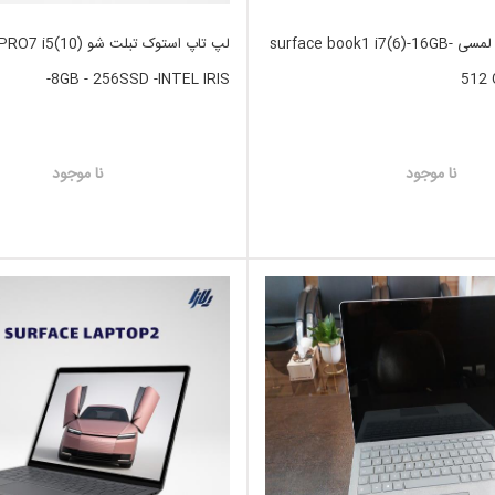
لپ تاپ استوک لمسی surface book1 i7(6)-16GB-
لپ تاپ استوک تبلت شو 0
-8GB - 256SSD -INTEL IRIS
512 
نا موجود
نا موجود