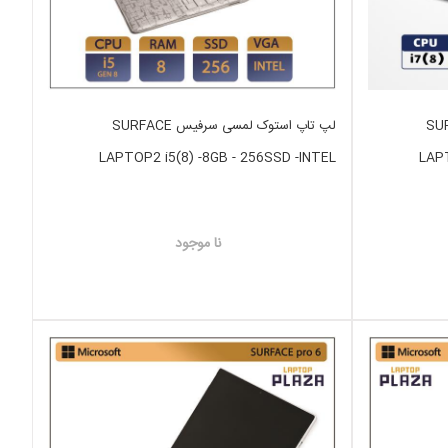
فیس SURFACE
لپ تاپ استوک لمسی سرفیس SURFACE
LAPTOP2 i5(8) -8GB - 256SSD -INTEL
LAPT
نا موجود