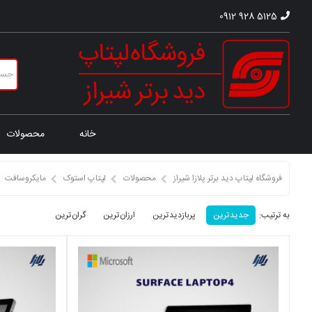
0912 928 5125
خانه
محصولات
فروشگاه لپتاپ دید برتر پلازا شیراز
محصولات
لپتاپ استوک
مایکروسافت
به ترتیب:
جدید ترین
پربازدید ترین
ارزان ترین
گران ترین