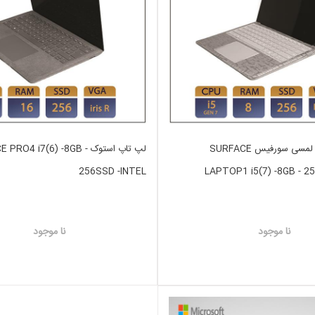
لپ تاپ استوک لمسی سورفیس SURFACE
لپ تاپ استوک PRO4 i7(6) -8GB
256SSD -INTEL
LAPTOP1 i5(7) -8GB - 2
نا موجود
نا موجود