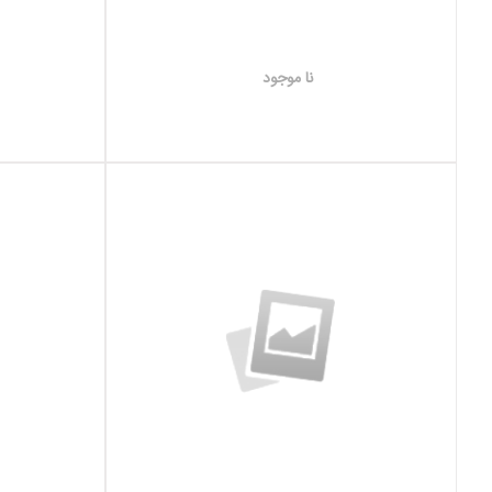
3050TI
نا موجود