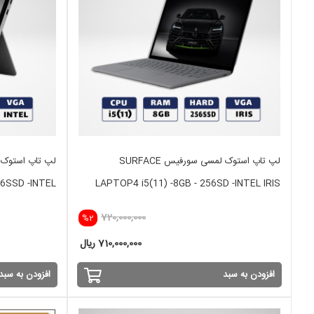
لپ تاپ استوک لمسی سورفیس SURFACE
6SSD -INTEL
LAPTOP4 i5(11) -8GB - 256SD -INTEL IRIS
720,000,000
%2
710,000,000 ریال
افزودن به سبد
افزودن به سبد