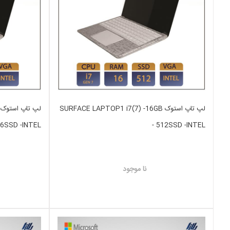
لپ تاپ استوک SURFACE LAPTOP1 i7(7) -16GB
56SSD -INTEL
- 512SSD -INTEL
نا موجود