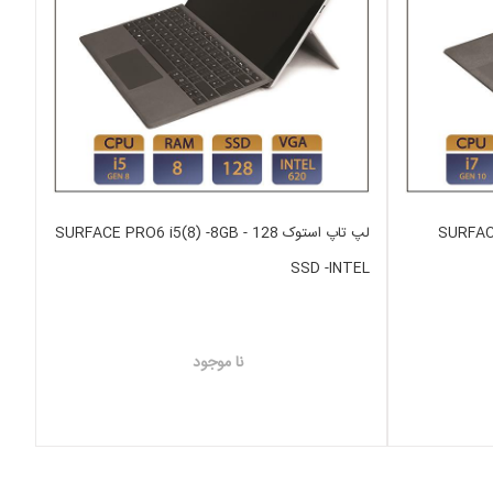
SURFACE  -
لپ تاپ استوک SURFACE PRO6 i5(8) -8GB - 128
SSD -INTEL
نا موجود