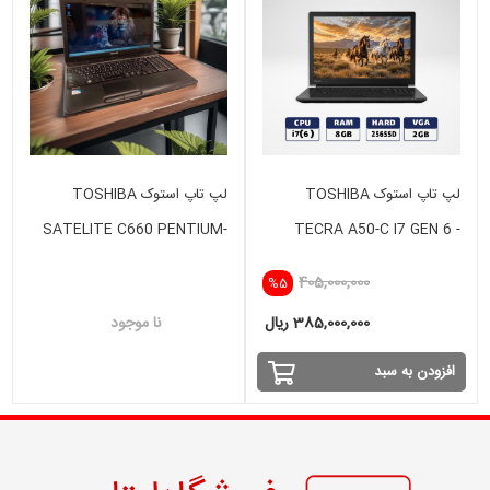
لپ تاپ استوک TOSHIBA
لپ تاپ استوک TOSHIBA
SATELITE C660 PENTIUM-
TECRA A50-C I7 GEN 6 -
4GB-320 HDD-VGA INTEL
8GB - 256 SSD -VGA 2 GB
405,000,000
%5
385,000,000 ریال
نا موجود
افزودن به سبد