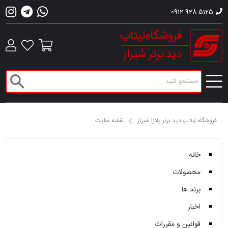
0912 928 5125
فروشگاه لپتاپ دید برتر پلازا شیراز
نقشه سایت
خانه
محصولات
برند ها
اخبار
قوانین و مقررات