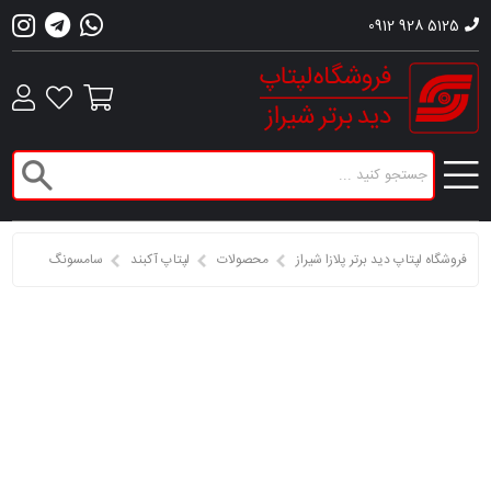
0912 928 5125
فروشگاه لپتاپ دید برتر پلازا شیراز
محصولات
لپتاپ آکبند
سامسونگ