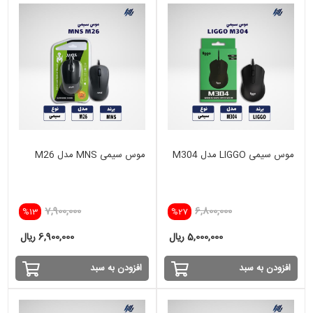
موس سیمی LIGGO مدل M304
موس سیمی MNS مدل M26
7,900,000
6,800,000
%13
%27
5,000,000 ریال
6,900,000 ریال
افزودن به سبد
افزودن به سبد