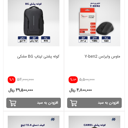
ماوس وایرلس Y-ben2
کوله پشتی لپتاپ BG مشکی
54,000,000
5,500,000
%9
%13
4,800,000 ریال
49,500,000 ریال
افزودن به سبد
افزودن به سبد