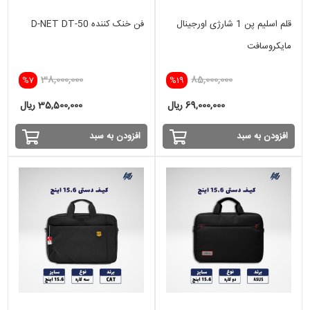
قلم اسلیم پن 1 شارژی اورجینال
فن خنک کننده D-NET DT-50
مایکروسافت
38,000,000
85,000,000
%7
%19
69,000,000 ریال
35,500,000 ریال
افزودن به سبد
افزودن به سبد