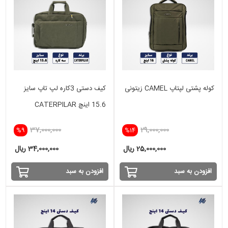
کوله پشتی لپتاپ CAMEL زیتونی
کیف دستی 3کاره لپ تاپ سایز
15.6 اینچ CATERPILAR
37,000,000
29,000,000
%9
%14
25,000,000 ریال
34,000,000 ریال
افزودن به سبد
افزودن به سبد