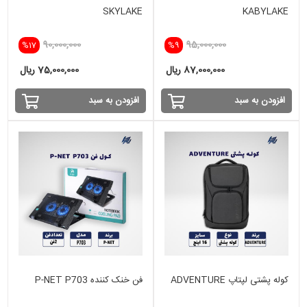
SKYLAKE
KABYLAKE
90,000,000
95,000,000
%17
%9
87,000,000 ریال
75,000,000 ریال
افزودن به سبد
افزودن به سبد
کوله پشتی لپتاپ ADVENTURE
فن خنک کننده P-NET P703