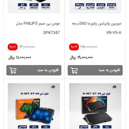
دوربین وایرلس پانورما 360درجه
موس بی سیم PHILIPS مدل
SPK7347
VR-V9-A
14,000,000
25,000,000
%22
%24
19,000,000 ریال
11,000,000 ریال
افزودن به سبد
افزودن به سبد