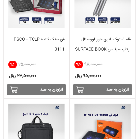
قلم استوک باتری خور اورجینال
فن خنک کننده TSCO - TCLP
لپتاپ سرفیس SURFACE BOOK
3111
,SURFACE PRO
25,000,000
98,000,000
%6
%4
95,000,000 ریال
23,500,000 ریال
افزودن به سبد
افزودن به سبد