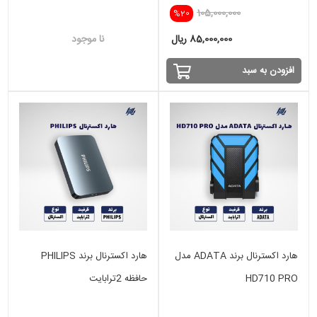
105,000,000
%20
85,000,000 ریال
نا موجود
افزودن به سبد
هارد اکسترنال برند ADATA مدل
هارد اکسترنال برند PHILIPS
HD710 PRO
حافظه 2ترابایت