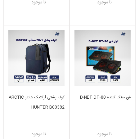
نا موجود
نا موجود
فن خنک کننده D-NET DT-80
کوله پشتی آرکتیک هانتر ARCTIC
HUNTER B00382
نا موجود
نا موجود