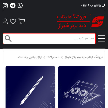
0912 928 5125
فروشگاه لپتاپ دید برتر پلازا شیراز
محصولات
لوازم جانبی و قطعات