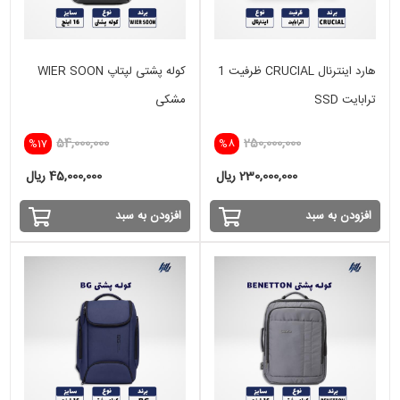
هارد اینترنال CRUCIAL ظرفیت 1
کوله پشتی لپتاپ WIER SOON
ترابایت SSD
مشکی
54,000,000
250,000,000
%17
%8
230,000,000 ریال
45,000,000 ریال
افزودن به سبد
افزودن به سبد