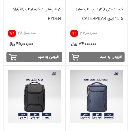
کیف دستی 3کاره لپ تاپ سایز
کوله پشتی دوکاره لپتاپ MARK
15.6 اینچ CATERPILAR
RYDEN
48,500,000
37,000,000
%8
%9
34,000,000 ریال
45,000,000 ریال
افزودن به سبد
افزودن به سبد