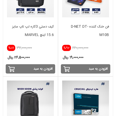
فن خنک کننده D-NET DT-
کیف دستی 3کاره لپ تاپ سایز
M10B
15.6 اینچ MARVEL
32,000,000
220,000,000
%18
%92
19,000,000 ریال
26,500,000 ریال
افزودن به سبد
افزودن به سبد