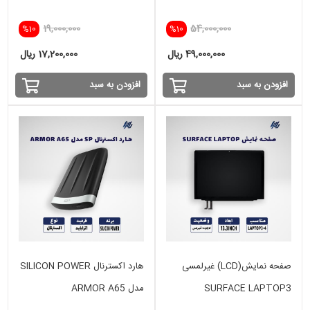
19,000,000
54,000,000
%10
%10
49,000,000 ریال
17,200,000 ریال
افزودن به سبد
افزودن به سبد
صفحه نمایش(LCD) غیرلمسی
هارد اکسترنال SILICON POWER
SURFACE LAPTOP3
مدل ARMOR A65