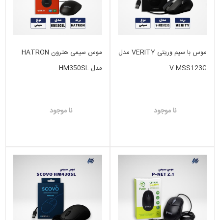
موس با سیم وریتی VERITY مدل
موس سیمی هترون HATRON
V-MSS123G
مدل HM350SL
نا موجود
نا موجود