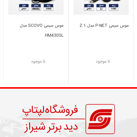
موس سیمی P-NET مدل Z.1
موس سیمی SCOVO مدل
HM430SL
نا موجود
نا موجود