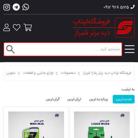
0912 928 5125
فروشگاه لپتاپ دید برتر پلازا شیراز
محصولات
لوازم جانبی و قطعات
ماوس
به ترتیب:
جدید ترین
پربازدید ترین
ارزان ترین
گران ترین