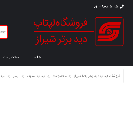
0912 928 5125
خانه
محصولات
فروشگاه لپتاپ دید برتر پلازا شیراز
محصولات
لپتاپ استوک
ایسر
لپ ت