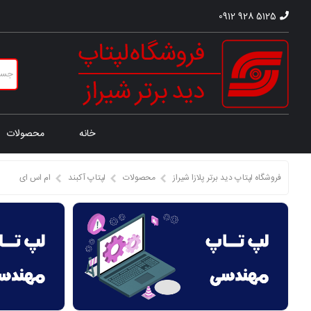
0912 928 5125
خانه
محصولات
فروشگاه لپتاپ دید برتر پلازا شیراز
محصولات
لپتاپ آکبند
ام اس ای