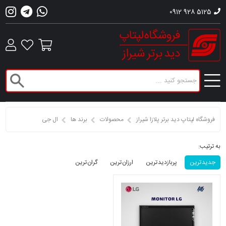
0912 928 5125
فروشگاه لپتاپ دید برتر پلازا شیراز
محصولات
برند ها
ال جی
به ترتیب:
جدید ترین
پربازدید ترین
ارزان ترین
گران ترین