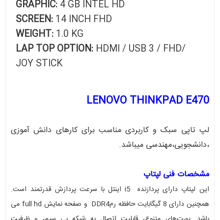
GRAPHIC:
4 GB INTEL HD
SCREEN:
14 INCH FHD
WEIGHT:
1.0 KG
LAP TOP OPTION:
HDMI / USB 3 / FHD/
JOY STICK
LENOVO THINKPAD E470
لپ تاپی سبک و کاربردی مناسب برای کارهای دانش آموزی
،دانشجویی،مهندسی میباشد.
مشخصات فنی لپتاپ
این لپتاپ دارای پردازنده i5 اینتل با سرعت پردازش قدرتمند است.
همچنین دارای 8 گیگابایت حافظه رمDDR4 و صفحه نمایش full hd می
باشد. پورت‌های متنوع، قابلیت اتصال به شبکه بی سیم، و ظرفیت