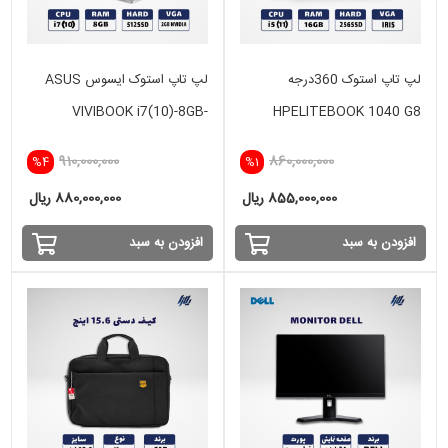
لپ تاپ استوک 360درجه
لپ تاپ استوک ایسوس ASUS
VIVIBOOK i7(10)-8GB-
HPELITEBOOK 1040 G8
512SSD-2GB NVIDIA
X360 i5(11)-16GB-256SSD-
910,000,000
860,000,000
%4
%1
intel
855,000,000 ریال
880,000,000 ریال
افزودن به سبد
افزودن به سبد