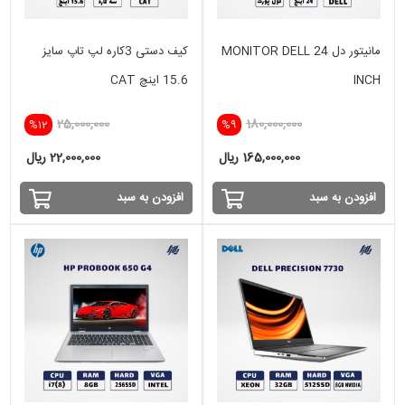
مانیتور دل MONITOR DELL 24
کیف دستی 3کاره لپ تاپ سایز
INCH
15.6 اینچ CAT
25,000,000
180,000,000
%12
%9
165,000,000 ریال
22,000,000 ریال
افزودن به سبد
افزودن به سبد