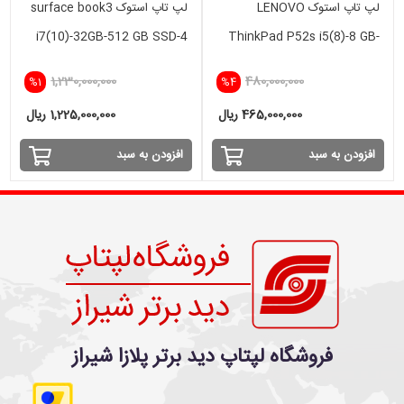
لپ تاپ استوک LENOVO
لپ تاپ استوک surface book3
i7(10)-32GB-512 GB SSD-4
ThinkPad P52s i5(8)-8 GB-
GB GTX
256 SSD - 2GB
1,230,000,000
480,000,000
%1
%4
465,000,000 ریال
1,225,000,000 ریال
افزودن به سبد
افزودن به سبد
فروشگاه لپتاپ دید برتر پلازا شیراز