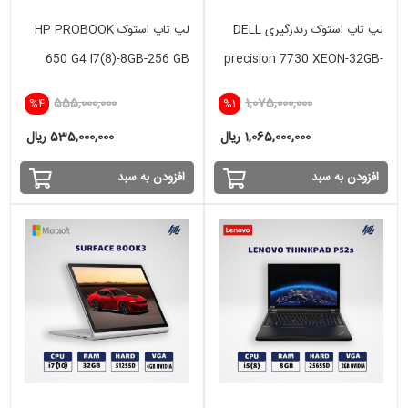
لپ تاپ استوک رندرگیری DELL
لپ تاپ استوک HP PROBOOK
650 G4 I7(8)-8GB-256 GB
precision 7730 XEON-32GB-
SSD
512SSD-8GB NVIDIA
555,000,000
1,075,000,000
%4
%1
1,065,000,000 ریال
535,000,000 ریال
افزودن به سبد
افزودن به سبد