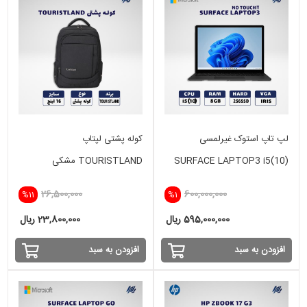
لپ تاپ استوک غیرلمسی
کوله پشتی لپتاپ
SURFACE LAPTOP3 i5(10)
TOURISTLAND مشکی
-8GB - 256SSD -IRIS
26,500,000
600,000,000
%11
%1
595,000,000 ریال
23,800,000 ریال
افزودن به سبد
افزودن به سبد