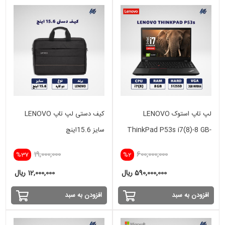
لپ تاپ استوک LENOVO
کیف دستی لپ تاپ LENOVO
ThinkPad P53s i7(8)-8 GB-
سایز 15.6اینچ
512 SSD - 2GB
19,000,000
600,000,000
%37
%2
590,000,000 ریال
12,000,000 ریال
افزودن به سبد
افزودن به سبد