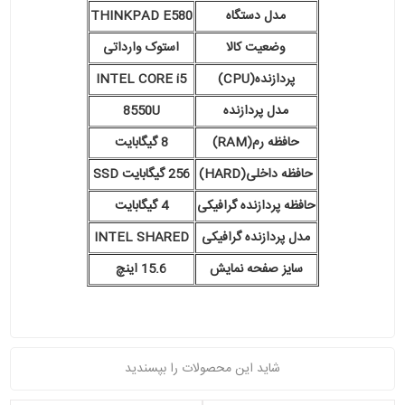
مدل دستگاه
THINKPAD E580
وضعیت کالا
استوک وارداتی
پردازنده(CPU)
INTEL CORE i5
مدل پردازنده
8550U
حافظه رم(RAM)
8 گیگابایت
حافظه داخلی(HARD)
256 گیگابایت SSD
حافظه پردازنده گرافیکی
4 گیگابایت
مدل پردازنده گرافیکی
INTEL SHARED
سایز صفحه نمایش
15.6 اینچ
شاید این محصولات را بپسندید