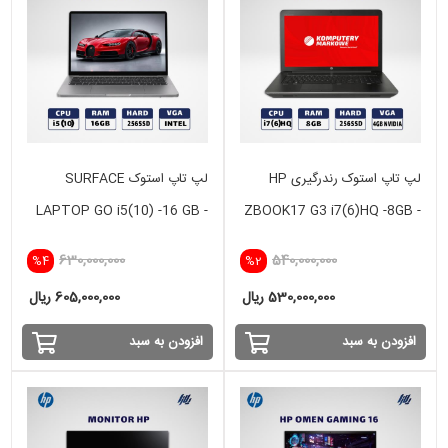
لپ تاپ استوک رندرگیری HP
لپ تاپ استوک SURFACE
LAPTOP GO i5(10) -16 GB -
ZBOOK17 G3 i7(6)HQ -8GB -
256SSD -INTEL
256GB - 4GB
630,000,000
540,000,000
%4
%2
530,000,000 ریال
605,000,000 ریال
افزودن به سبد
افزودن به سبد