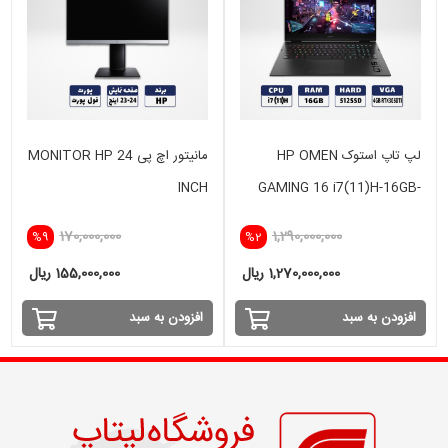
لپ تاپ استوک HP OMEN
مانیتور اچ پی MONITOR HP 24
INCH
GAMING 16 i7(11)H-16GB-
512 GB SSD-4GB RTX
170,000,000
1,290,000,000
%9
%2
3050TI
1,270,000,000 ریال
155,000,000 ریال
افزودن به سبد
افزودن به سبد