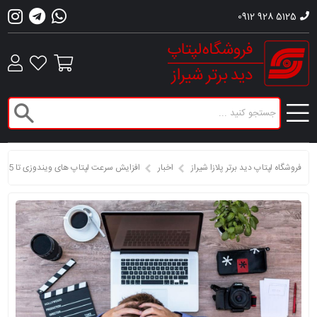
0912 928 5125
فروشگاه لپتاپ دید برتر پلازا شیراز
اخبار
افزایش سرعت لپتاپ های ویندوزی تا 5 برابر!!!(پارت1)