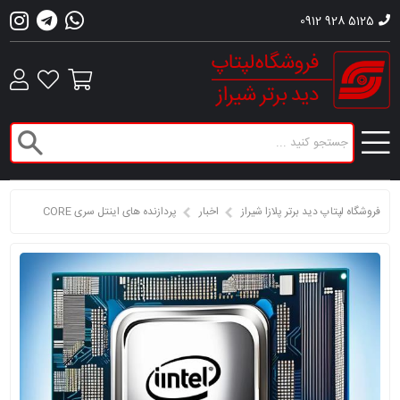
0912 928 5125
فروشگاه لپتاپ دید برتر پلازا شیراز
اخبار
پردازنده های اینتل سری CORE