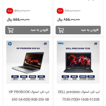
YOGA i5(10)-16GB-256SSD-
GB - 256 SSD -INTEL IRIS
580,000,000
880,000,000
%5
%3
INTEL
855,000,000 ریال
555,000,000 ریال
افزودن به سبد
افزودن به سبد
لپ تاپ استوک DELL precision
لپ تاپ استوک HP PROBOOK
650 G4-i5(8)-8GB-256 GB
7530-i7(8)H-16GB-512GB