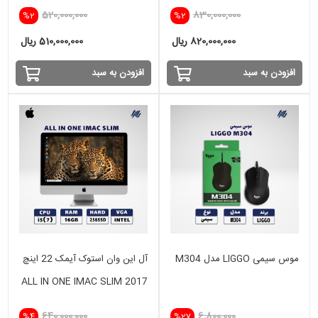
SSD
SSD-4GB VGA
520,000,000
830,000,000
%2
%2
820,000,000 ریال
510,000,000 ریال
افزودن به سبد
افزودن به سبد
موس سیمی LIGGO مدل M304
آل این وان استوک آیمک 22 اینچ
ALL IN ONE IMAC SLIM 2017
i5(7) -16GB - 256 GB SSD-
640,000,000
6,800,000
%4
%27