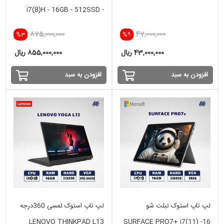
i7(8)H - 16GB - 512SSD -
VGA 4GB NVIDIA
875,000,000
47,000,000
%3
%9
43,000,000 ریال
855,000,000 ریال
افزودن به سبد
افزودن به سبد
لپ تاپ استوک تبلت شو
لپ تاپ استوک لمسی 360درجه
LENOVO THINKPAD L13
SURFACE PRO7+ i7(11) -16