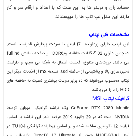
حسابداران و تریدر ها به این علت که با اعداد و ارقام سر و کار
دارند این مدل لپ تاپ ها را میپسندند
مشخصات فنی لپتاپ
این لپتاپ دارای پردازنده i7 اینتل با سرعت پردازش قدرتمند است.
همچنین دارای 32 گیگابایت حافظه رمDDR6 و صفحه نمایش full hd
می باشد. پورت‌های متنوع، قابلیت اتصال به شبکه بی سیم، و ظرفیت
ذخیره‌سازی بالا و پشتیبانی از حافظه ssd نسخه m2 از امکانات دیگر این
لپتاپ محسوب می‌شوند که ده برابر سرعت بیشتری نسبت به حافظه های
HDD را دارا می باشند.
گرافیک لپتاپ MSI
GeForce RTX 2080 Mobile یک تراشه گرافیکی موبایل توسط
NVIDIA است که در 29 ژانویه 2019 عرضه شد. این تراشه بر اساس
فرآیند 12 نانومتری ساخته شده و بر اساس پردازنده گرافیکی TU104 در
نوع N18E-G3-A1 خود، از DirectX 12 Ultimate پشتیبانی می