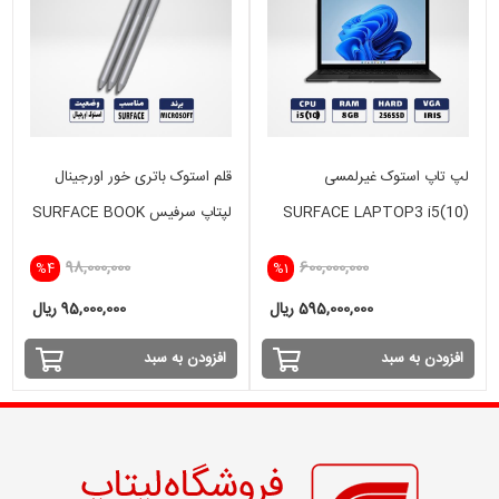
لپ تاپ استوک غیرلمسی
قلم استوک باتری خور اورجینال
SURFACE LAPTOP3 i5(10)
لپتاپ سرفیس SURFACE BOOK
,SURFACE PRO
-8GB - 256SSD -IRIS
98,000,000
600,000,000
%4
%1
595,000,000 ریال
95,000,000 ریال
افزودن به سبد
افزودن به سبد