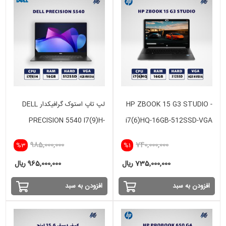
HP ZBOOK 15 G3 STUDIO -
لپ تاپ استوک گرافیکدار DELL
PRECISION 5540 I7(9)H-
i7(6)HQ-16GB-512SSD-VGA
16GB-512SSD-4GB NVIDIA
4GB
985,000,000
740,000,000
%3
%1
735,000,000 ریال
965,000,000 ریال
افزودن به سبد
افزودن به سبد