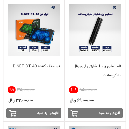
قلم اسلیم پن 1 شارژی اورجینال
فن خنک کننده D-NET DT-40
مایکروسافت
35,000,000
85,000,000
%9
%19
69,000,000 ریال
32,000,000 ریال
افزودن به سبد
افزودن به سبد