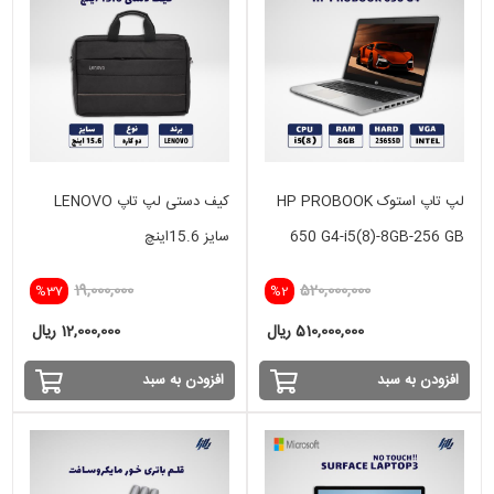
لپ تاپ استوک HP PROBOOK
کیف دستی لپ تاپ LENOVO
650 G4-i5(8)-8GB-256 GB
سایز 15.6اینچ
SSD
19,000,000
520,000,000
%37
%2
510,000,000 ریال
12,000,000 ریال
افزودن به سبد
افزودن به سبد