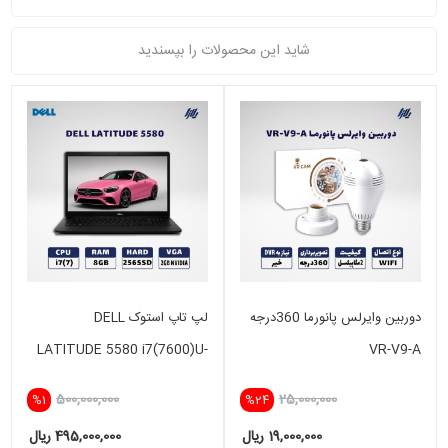
شاید این محصولات را بپسندید
دوربین وایرلس پانورما 360درجه
لپ تاپ استوک DELL
LATITUDE 5580 i7(7600)U-
VR-V9-A
8GB-256SSD-VGA 2GB
500,000,000
25,000,000
%1
%24
NVIDIA
19,000,000 ریال
495,000,000 ریال