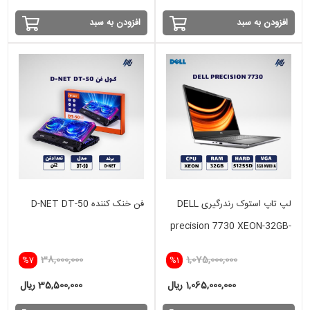
افزودن به سبد
افزودن به سبد
لپ تاپ استوک رندرگیری DELL
فن خنک کننده D-NET DT-50
precision 7730 XEON-32GB-
512SSD-8GB NVIDIA
38,000,000
1,075,000,000
%7
%1
1,065,000,000 ریال
35,500,000 ریال