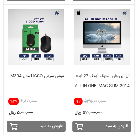
آل این وان استوک آیمک 27 اینچ
موس سیمی LIGGO مدل M304
ALL IN ONE IMAC SLIM 2014
i5(4) -8GB - 256GB SSD- 1
6,800,000
535,000,000
%27
%3
GB
520,000,000 ریال
5,000,000 ریال
افزودن به سبد
افزودن به سبد