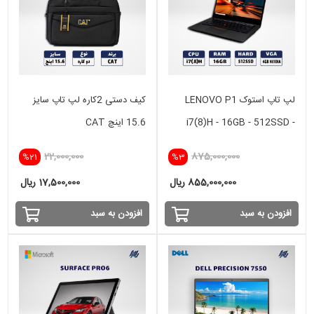
لپ تاپ استوک LENOVO P1
کیف دستی 2کاره لپ تاپ سایز
i7(8)H - 16GB - 512SSD -
15.6 اینچ CAT
VGA 4GB NVIDIA
22,000,000
875,000,000
%21
%3
855,000,000 ریال
17,500,000 ریال
افزودن به سبد
افزودن به سبد