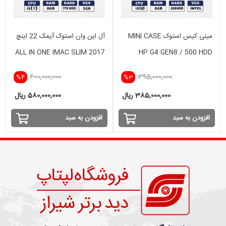
مینی کیس استوک MINI CASE
آل این وان استوک آیمک 22 اینچ
ALL IN ONE IMAC SLIM 2017
HP G4 GEN8 / 500 HDD
i5(7) -8GB - 1TB HDD- 2 GB
600,000,000
395,000,000
%4
%3
385,000,000 ریال
580,000,000 ریال
افزودن به سبد
افزودن به سبد