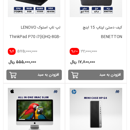
کیف دستی لپتاپ 15 اینچ
لپ تاپ استوک LENOVO
ThinkPad P70 i7(6)HQ-8GB-
BENETTON
512SSD-4GB
575,000,000
22,000,000
%4
%20
17,800,000 ریال
555,000,000 ریال
افزودن به سبد
افزودن به سبد