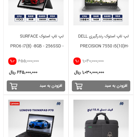
لپ تاپ استوک رندرگیری DELL
لپ تاپ استوک SURFACE
PRO6 i7(8) -8GB - 256SSD -
PRECISION 7550 i5(10)H-
INTEL
16GB-512GB - VGA 4 GB
655,000,000
1,040,000,000
%2
%1
NVIDIA
1,030,000,000 ریال
645,000,000 ریال
افزودن به سبد
افزودن به سبد