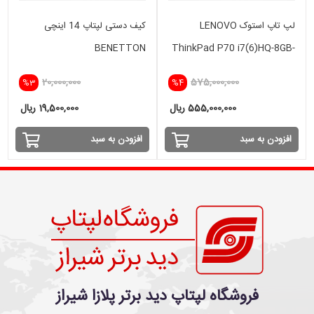
لپ تاپ استوک LENOVO
کیف دستی لپتاپ 14 اینچی
BENETTON
ThinkPad P70 i7(6)HQ-8GB-
512SSD-4GB
20,000,000
575,000,000
%3
%4
555,000,000 ریال
19,500,000 ریال
افزودن به سبد
افزودن به سبد
فروشگاه لپتاپ دید برتر پلازا شیراز