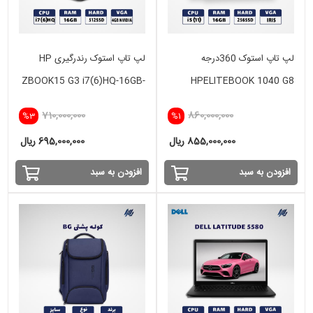
لپ تاپ استوک 360درجه
لپ تاپ استوک رندرگیری HP
ZBOOK15 G3 i7(6)HQ-16GB-
HPELITEBOOK 1040 G8
512SSD-4GB
X360 i5(11)-16GB-256SSD-
710,000,000
860,000,000
%3
%1
intel
855,000,000 ریال
695,000,000 ریال
افزودن به سبد
افزودن به سبد