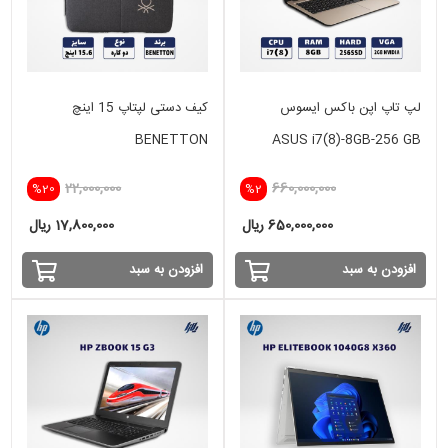
لپ تاپ اپن باکس ایسوس
کیف دستی لپتاپ 15 اینچ
BENETTON
ASUS i7(8)-8GB-256 GB
SSD-2GB NVIDIA
22,000,000
660,000,000
%20
%2
650,000,000 ریال
17,800,000 ریال
افزودن به سبد
افزودن به سبد