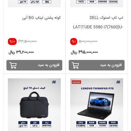
لپ تاپ استوک DELL
کوله پشتی لپتاپ BG آبی
LATITUDE 5580 i7(7600)U-
8GB-256SSD-VGA 2GB
43,500,000
500,000,000
%10
%1
NVIDIA
495,000,000 ریال
39,200,000 ریال
افزودن به سبد
افزودن به سبد