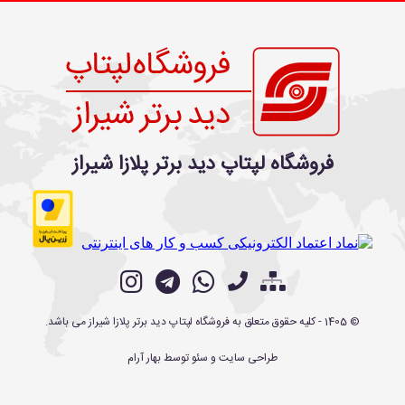
فروشگاه لپتاپ دید برتر پلازا شیراز
©
1405
- کلیه حقوق متعلق به
فروشگاه لپتاپ دید برتر پلازا شیراز
می باشد.
طراحی سایت
و
سئو
توسط
بهار آرام