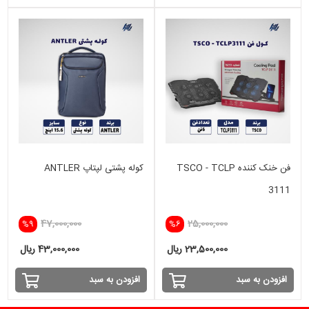
فن خنک کننده TSCO - TCLP
کوله پشتی لپتاپ ANTLER
3111
47,000,000
25,000,000
%9
%6
23,500,000 ریال
43,000,000 ریال
افزودن به سبد
افزودن به سبد