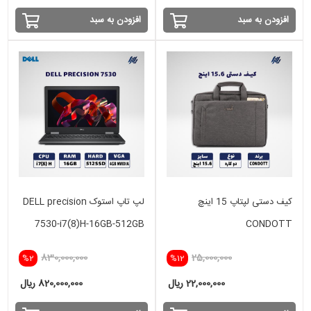
افزودن به سبد
افزودن به سبد
کیف دستی لپتاپ 15 اینچ
لپ تاپ استوک DELL precision
7530-i7(8)H-16GB-512GB
CONDOTT
SSD-4GB VGA
830,000,000
25,000,000
%2
%12
22,000,000 ریال
820,000,000 ریال