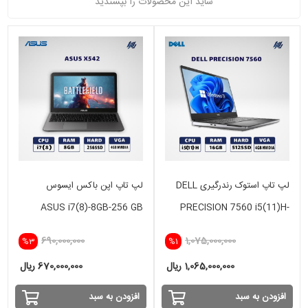
شاید این محصولات را بپسندید
لپ تاپ استوک رندرگیری DELL
لپ تاپ اپن باکس ایسوس
ASUS i7(8)-8GB-256 GB
PRECISION 7560 i5(11)H-
SSD-4GB NVIDIA
16GB-512GB - VGA 4 GB
690,000,000
1,075,000,000
%3
%1
NVIDIA
1,065,000,000 ریال
670,000,000 ریال
افزودن به سبد
افزودن به سبد