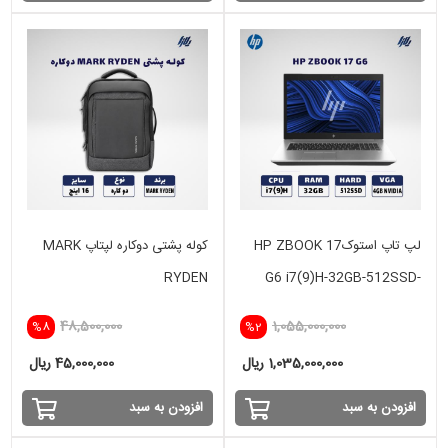
لپ تاپ استوکHP ZBOOK 17
کوله پشتی دوکاره لپتاپ MARK
RYDEN
G6 i7(9)H-32GB-512SSD-
4GB NVIDIA
48,500,000
1,055,000,000
%8
%2
1,035,000,000 ریال
45,000,000 ریال
افزودن به سبد
افزودن به سبد