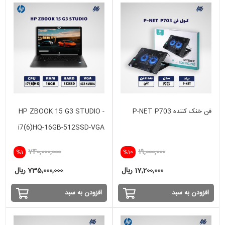
فن خنک کننده P-NET P703
HP ZBOOK 15 G3 STUDIO -
i7(6)HQ-16GB-512SSD-VGA
4GB
740,000,000
19,000,000
%1
%10
17,200,000 ریال
735,000,000 ریال
افزودن به سبد
افزودن به سبد