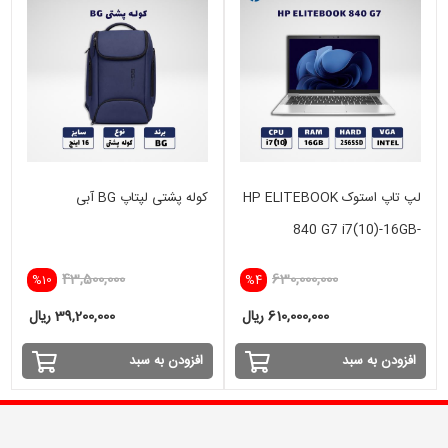
لپ تاپ استوک HP ELITEBOOK
کوله پشتی لپتاپ BG آبی
840 G7 i7(10)-16GB-
256SSD-intel
43,500,000
630,000,000
%10
%4
610,000,000 ریال
39,200,000 ریال
افزودن به سبد
افزودن به سبد