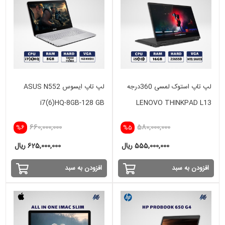
لپ تاپ استوک لمسی 360درجه
لپ تاپ ایسوس ASUS N552
i7(6)HQ-8GB-128 GB
LENOVO THINKPAD L13
SSD+1TB HDD-4GB NVIDIA
YOGA i5(10)-16GB-256SSD-
660,000,000
580,000,000
%6
%5
INTEL
555,000,000 ریال
625,000,000 ریال
افزودن به سبد
افزودن به سبد