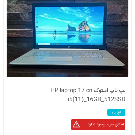
لپ تاپ استوک HP laptop 17 cn
i5(11)_16GB_512SSD
اچ پی