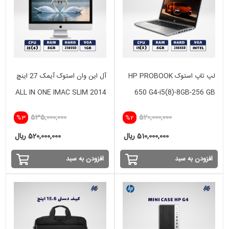
لپ تاپ استوک HP PROBOOK
آل این وان استوک آیمک 27 اینچ
ALL IN ONE IMAC SLIM 2014
650 G4-i5(8)-8GB-256 GB
i5(4) -8GB - 256GB SSD- 1
SSD
535,000,000
520,000,000
%3
%2
GB
510,000,000 ریال
520,000,000 ریال
افزودن به سبد
افزودن به سبد