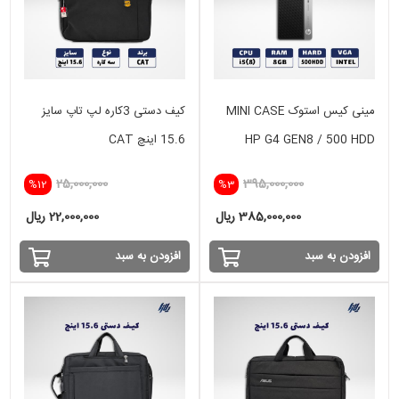
مینی کیس استوک MINI CASE
کیف دستی 3کاره لپ تاپ سایز
HP G4 GEN8 / 500 HDD
15.6 اینچ CAT
25,000,000
395,000,000
%12
%3
385,000,000 ریال
22,000,000 ریال
افزودن به سبد
افزودن به سبد