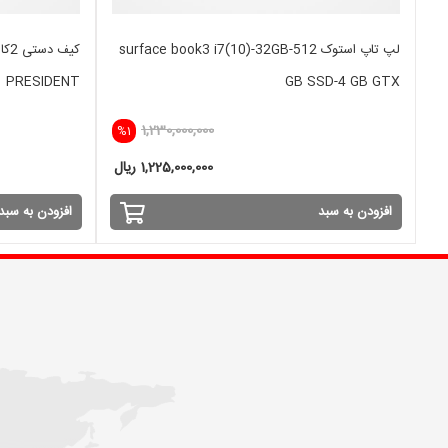
لپ تاپ استوک surface book3 i7(10)-32GB-512
PRESIDENT
GB SSD-4 GB GTX
1,230,000,000
%1
1,225,000,000 ریال
افزودن به سبد
افزودن به سبد