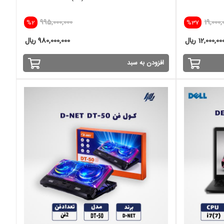
1650
995,000,000
19,000,
%2
%37
12,000,00 ریال
980,000,000 ریال
افزودن به سبد