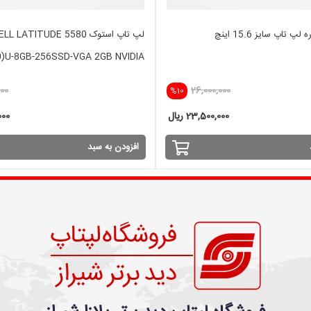
کیف دستی 2کاره لپ تاپ سایز 15.6 اینچ
لپ تاپ استوک LL LATITUDE 5580
0)U-8GB-256SSD-VGA 2GB NVIDIA
000
26,000,000
%10
23,500,000 ریال
,000
افزودن به سبد