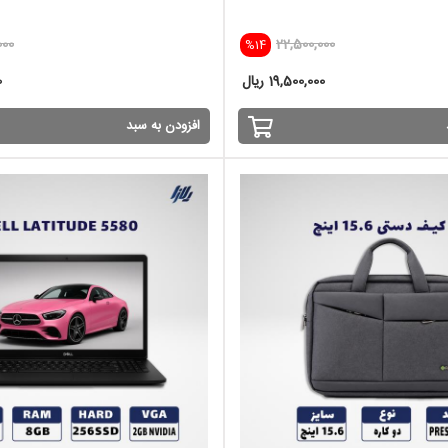
000
22,500,000
%14
19,500,000 ریال
0
افزودن به سبد