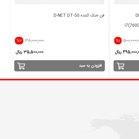
DE
فن خنک کننده D-NET DT-50
i7(760
38,000,000
500,000,
%7
%1
495,000 ریال
35,500,000 ریال
افزودن به سبد