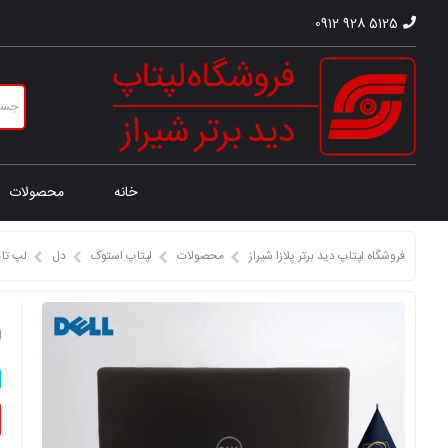
0912 928 5125
خانه
محصولات
فروشگاه لپتاپ دید برتر پلازا شیراز
محصولات
لپتاپ استوک
دل
لپ تا
ل