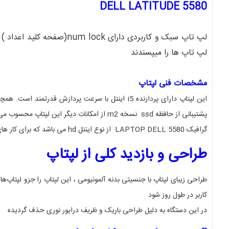
DELL LATITUDE 5580
لپ تاپ سبک و کاربردی دارا
لپ تاپ ها را میپسندند
مشخصات فنی لپتاپ
پشتیبانی از حافظه ssd نسخه m2 از امکانات دیگر این لپتاپ محسوب می‌شوند که ده برابر سرعت بیشتری نسبت به حافظه های HDD را دارا می باشند.
گرافیک LAPTOP DELL 5580 از نوع اینتل hd می باشد که برای کار های مهندسی و دانشجویی عالی می باشد.
طراحی و بازدید کلی از لپتاپ
طراحی زیبای لپتاپ با جنسیتی بدنه آلمونیومی ، این لپتاپ را جزو لپتاپ‌ه
کاربر در طول روز شود
در این دستگاه به دلیل طراحی باریک و ظریف درایور نوری حذف گردیده