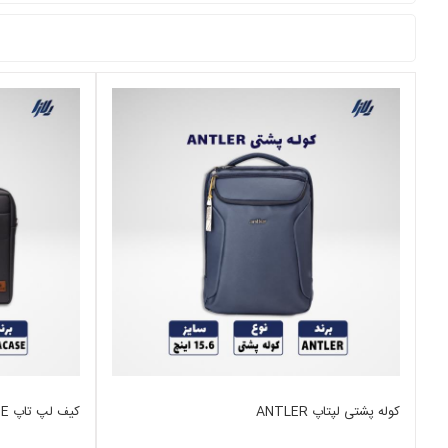
کوله پشتی لپتاپ ANTLER
کیف لپ تاپ RIVACASE سایز 14 اینچی