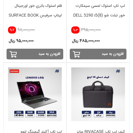
لپ تاپ استوک لمسی سیمکارت
قلم استوک باتری خور اورجینال
خور تبلت شو DELL 5290 i5(8)
لپتاپ سرفیس SURFACE BOOK
,SURFACE PRO
-8GB - 256 SSD - INTEL
98,000,000
495,000,000
%4
%3
485,000,000 ریال
95,000,000 ریال
افزودن به سبد
افزودن به سبد
کیف لپ تاپ RIVACASE سایز
لپ تاپ آکبند گیمینگ لنوو