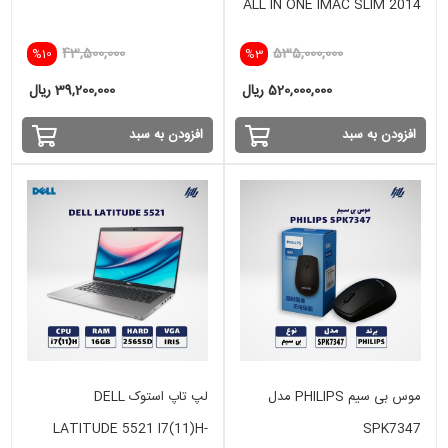
ALL IN ONE IMAC SLIM 2014
i5(4) -8GB - 256GB SSD- 1
43,500,000
535,000,000
%10
%3
GB
520,000,000 ریال
39,200,000 ریال
افزودن به سبد
افزودن به سبد
موس بی سیم PHILIPS مدل
لپ تاپ استوک DELL
LATITUDE 5521 I7(11)H-
SPK7347