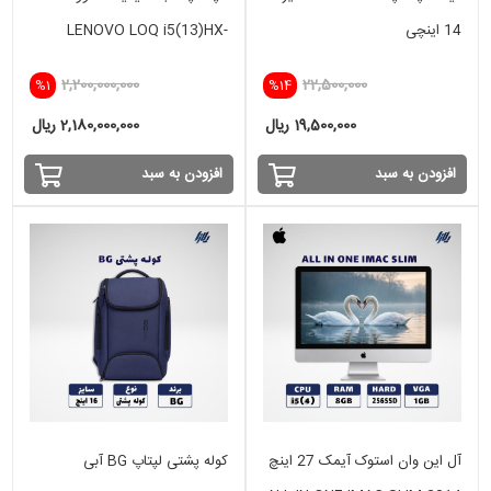
14 اینچی
LENOVO LOQ i5(13)HX-
16GB-512 SSD-VGA 8GB
2,200,000,000
22,500,000
%1
%14
RTX 5050
19,500,000 ریال
2,180,000,000 ریال
افزودن به سبد
افزودن به سبد
آل این وان استوک آیمک 27 اینچ
کوله پشتی لپتاپ BG آبی