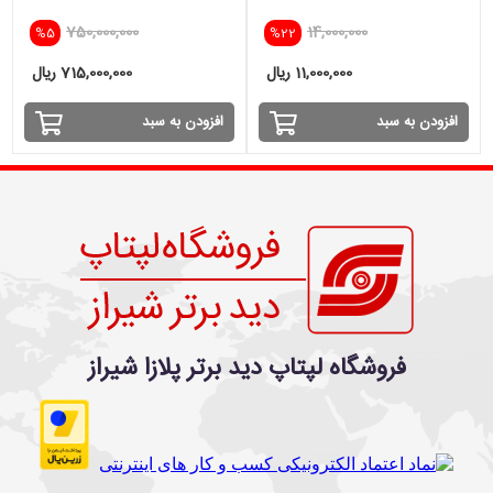
16GB-256SSD-INTEL IRIS
750,000,000
14,000,000
%5
%22
11,000,000 ریال
715,000,000 ریال
افزودن به سبد
افزودن به سبد
فروشگاه لپتاپ دید برتر پلازا شیراز