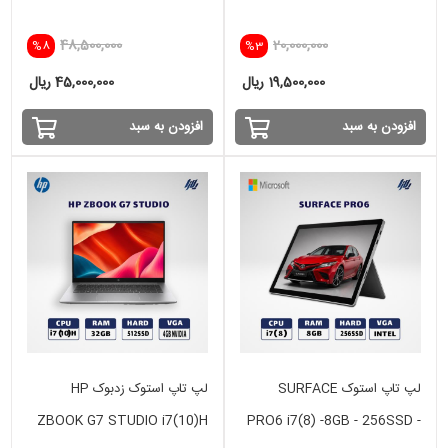
48,500,000
20,000,000
%8
%3
19,500,000 ریال
45,000,000 ریال
افزودن به سبد
افزودن به سبد
لپ تاپ استوک SURFACE
لپ تاپ استوک زدبوک HP
ZBOOK G7 STUDIO i7(10)H
PRO6 i7(8) -8GB - 256SSD -