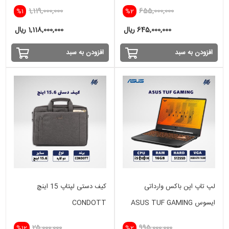
-32GB - 512 GB SSD - VGA
INTEL
1,119,000,000
655,000,000
%1
%2
4GB
645,000,000 ریال
1,118,000,000 ریال
افزودن به سبد
افزودن به سبد
لپ تاپ اپن باکس وارداتی
کیف دستی لپتاپ 15 اینچ
ایسوس ASUS TUF GAMING
CONDOTT
i5(10)H-16GB-512 SSD-4GB
25,000,000
995,000,000
%12
%2