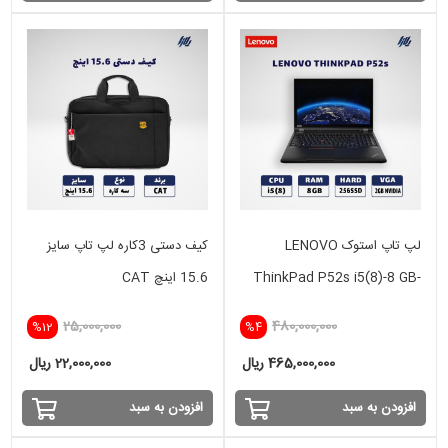
لپ تاپ استوک LENOVO
کیف دستی 3کاره لپ تاپ سایز
ThinkPad P52s i5(8)-8 GB-
15.6 اینچ CAT
256 SSD - 2GB
25,000,000
480,000,000
%12
%4
465,000,000 ریال
22,000,000 ریال
افزودن به سبد
افزودن به سبد