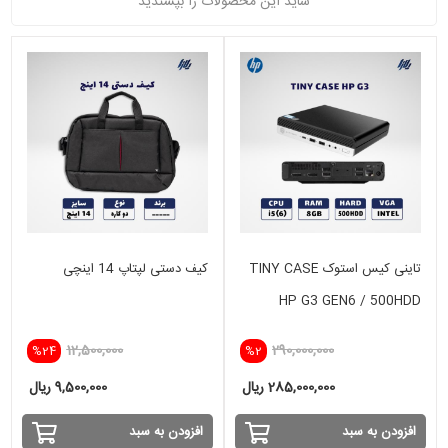
شاید این محصولات را بپسندید
تاینی کیس استوک TINY CASE
کیف دستی لپتاپ 14 اینچی
HP G3 GEN6 / 500HDD
12,500,000
290,000,000
%24
%2
285,000,000 ریال
9,500,000 ریال
افزودن به سبد
افزودن به سبد