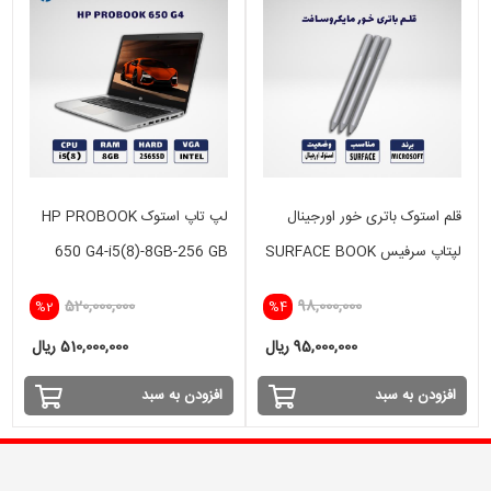
قلم استوک باتری خور اورجینال
لپ تاپ استوک HP PROBOOK
لپتاپ سرفیس SURFACE BOOK
650 G4-i5(8)-8GB-256 GB
SSD
,SURFACE PRO
520,000,000
98,000,000
%2
%4
95,000,000 ریال
510,000,000 ریال
افزودن به سبد
افزودن به سبد