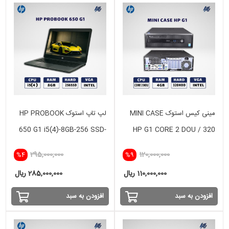
مینی کیس استوک MINI CASE
لپ تاپ استوک HP PROBOOK
650 G1 i5(4)-8GB-256 SSD-
HP G1 CORE 2 DOU / 320
intel
HDD
295,000,000
120,000,000
%4
%9
110,000,000 ریال
285,000,000 ریال
افزودن به سبد
افزودن به سبد