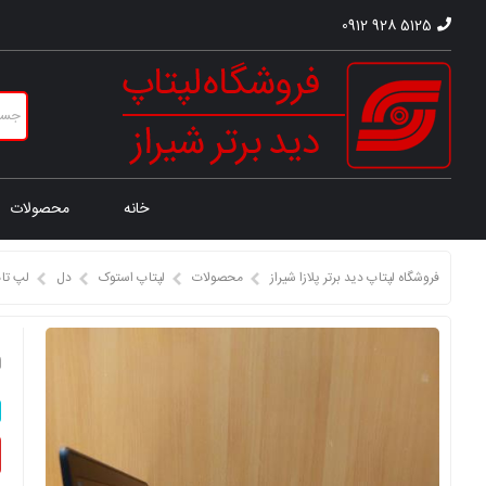
0912 928 5125
خانه
محصولات
فروشگاه لپتاپ دید برتر پلازا شیراز
محصولات
لپتاپ استوک
دل
لپ تا
ل