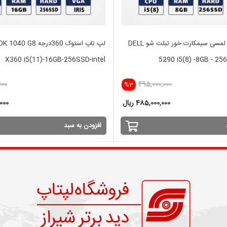
لپ تاپ استوک لمسی سیمکارت خور تبلت شو DELL
لپ تاپ استوک 360درجه
X360 i5(11)-16GB-256SSD-intel
5290 i5(8) -8GB - 25
000
495,000,000
%3
485,000,000 ریال
,000
افزودن به سبد