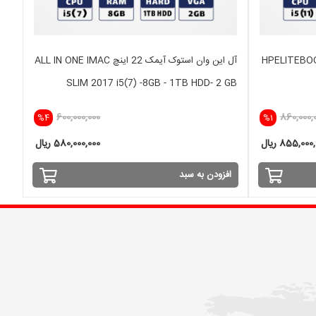
 HPELITEBOOK 1040 G8
آل این وان استوک آیمک 22 اینچ ALL IN ONE IMAC
SLIM 2017 i5(7) -8GB - 1TB HDD- 2 GB
600,000,000
860,000,
%4
%1
855,000 ریال
580,000,000 ریال
افزودن به سبد