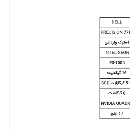
DELL
PRECISION 77
استوک وارداتی
INTEL XEON
E3-1505
16 گیگابایت
یگابایت SSD
8 گیگابایت
NVIDIA QUAD
17 اینچ