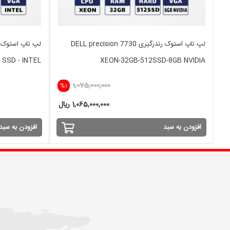
لپ تاپ استوک رندرگیری DELL precision 7730
6 SSD - INTEL
XEON-32GB-512SSD-8GB NVIDIA
1,075,000,000
%1
1,065,000,000 ریال
افزودن به سبد
افزودن به سبد