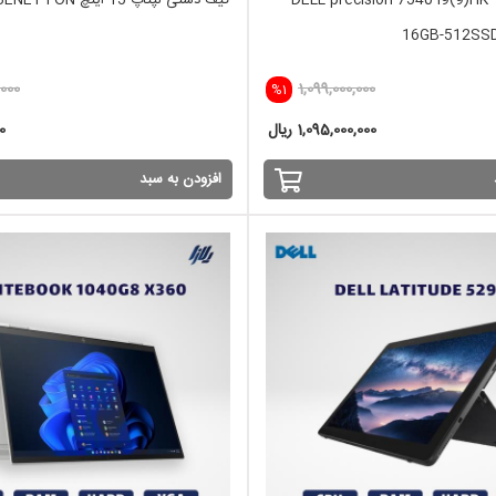
لپ تاپ استوک DELL precision 7540 i9(9)HK-
کیف دستی لپتاپ 15 اینچ BENETTON
16GB-512SSD
000
1,099,000,000
%1
1,095,000,000 ریال
00
افزودن به سبد