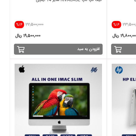
کیف لپ تاپ RIVACASE سایز 14 اینچی
22,500,000
23,500,
%14
%16
19,800,0 ریال
19,500,000 ریال
افزودن به سبد