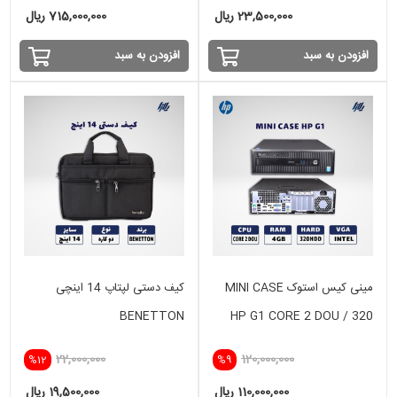
23,500,000 ریال
715,000,000 ریال
افزودن به سبد
افزودن به سبد
مینی کیس استوک MINI CASE
کیف دستی لپتاپ 14 اینچی
BENETTON
HP G1 CORE 2 DOU / 320
HDD
22,000,000
120,000,000
%12
%9
110,000,000 ریال
19,500,000 ریال