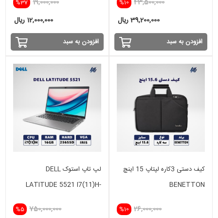
19,000,000
43,500,000
%37
%10
39,200,000 ریال
12,000,000 ریال
افزودن به سبد
افزودن به سبد
کیف دستی 3کاره لپتاپ 15 اینچ
لپ تاپ استوک DELL
LATITUDE 5521 I7(11)H-
BENETTON
16GB-256SSD-INTEL IRIS
750,000,000
26,000,000
%5
%10