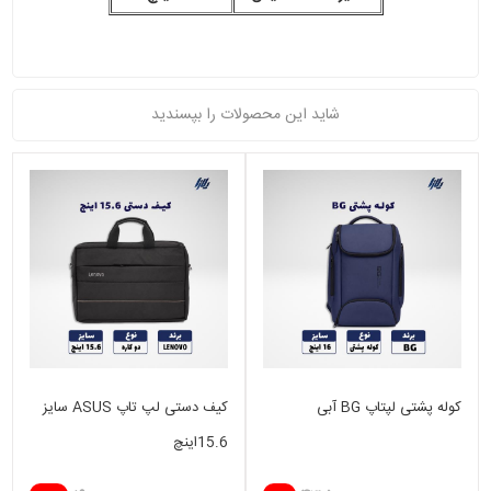
شاید این محصولات را بپسندید
کوله پشتی لپتاپ BG آبی
کیف دستی لپ تاپ ASUS سایز
15.6اینچ