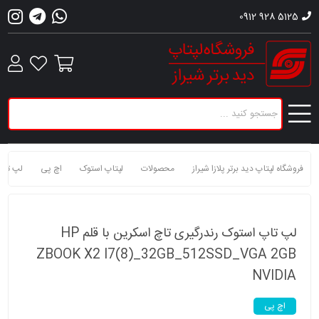
0912 928 5125
فروشگاه لپتاپ دید برتر پلازا شیراز
محصولات
لپتاپ استوک
اچ پی
لپ تاپ
لپ تاپ استوک رندرگیری تاچ اسکرین با قلم HP
ZBOOK X2 I7(8)_32GB_512SSD_VGA 2GB
NVIDIA
اچ پی