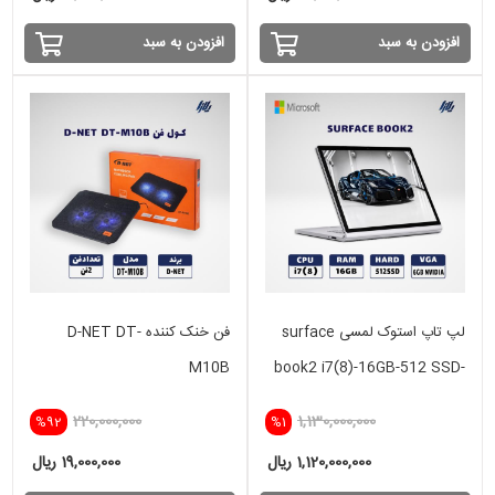
افزودن به سبد
افزودن به سبد
لپ تاپ استوک لمسی surface
فن خنک کننده D-NET DT-
M10B
book2 i7(8)-16GB-512 SSD-
6 GB GTX
220,000,000
1,130,000,000
%92
%1
1,120,000,000 ریال
19,000,000 ریال