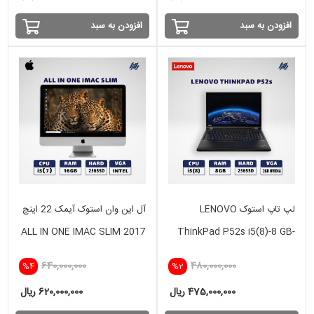
افزودن به سبد
افزودن به سبد
لپ تاپ استوک LENOVO
آل این وان استوک آیمک 22 اینچ
ALL IN ONE IMAC SLIM 2017
ThinkPad P52s i5(8)-8 GB-
i5(7) -16GB - 256 GB SSD-
256 SSD - 2GB
640,000,000
480,000,000
%4
%2
INTEL
475,000,000 ریال
620,000,000 ریال