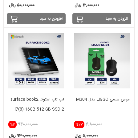
12,000,000 ریال
50,000,000 ریال
افزودن به سبد
افزودن به سبد
موس سیمی LIGGO مدل M304
لپ تاپ استوک surface book2
i7(8)-16GB-512 GB SSD-2
GB GTX
940,000,000
6,800,000
%2
%27
5,000,000 ریال
930,000,000 ریال