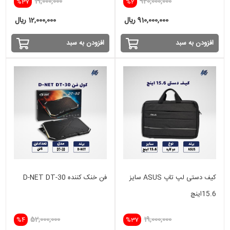
19,000,000
920,000,000
%37
%2
910,000,000 ریال
12,000,000 ریال
افزودن به سبد
افزودن به سبد
کیف دستی لپ تاپ ASUS سایز
فن خنک کننده D-NET DT-30
15.6اینچ
52,000,000
19,000,000
%4
%37