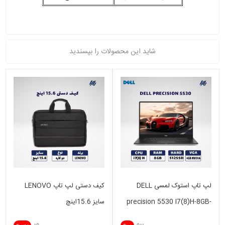
شاید این محصولات را بپسندید
لپ تاپ استوک لمسی DELL
کیف دستی لپ تاپ LENOVO
precision 5530 I7(8)H-8GB-
سایز 15.6اینچ
512SSD-4GB NVIDIA