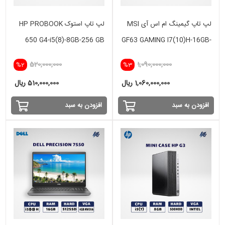
لپ تاپ گیمینگ ام اس آی MSI
لپ تاپ استوک HP PROBOOK
650 G4-i5(8)-8GB-256 GB
GF63 GAMING I7(10)H-16GB-
SSD
512 GB SSD-VGA 4GB- GTX
520,000,000
1,090,000,000
%2
%3
1650
1,060,000,000 ریال
510,000,000 ریال
افزودن به سبد
افزودن به سبد