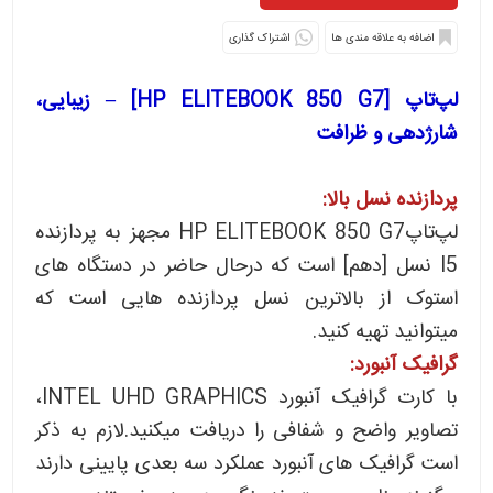
اشتراک گذاری
لپ‌تاپ [HP ELITEBOOK 850 G7] – زیبایی،
شارژدهی و ظرافت
پردازنده نسل بالا:
لپ‌تاپHP ELITEBOOK 850 G7 مجهز به پردازنده
I5 نسل [دهم] است که درحال حاضر در دستگاه های
استوک از بالاترین نسل پردازنده هایی است که
میتوانید تهیه کنید.
گرافیک آنبورد:
با کارت گرافیک آنبورد INTEL UHD GRAPHICS،
تصاویر واضح و شفافی را دریافت میکنید.لازم به ذکر
است گرافیک های آنبورد عملکرد سه بعدی پایینی دارند