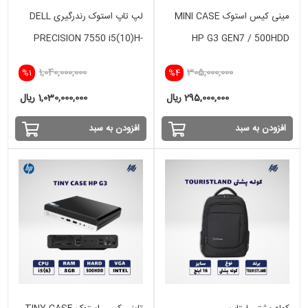
مینی کیس استوک MINI CASE
لپ تاپ استوک رندرگیری DELL
PRECISION 7550 i5(10)H-
HP G3 GEN7 / 500HDD
16GB-512GB - VGA 4 GB
1,040,000,000
305,000,000
%1
%4
NVIDIA
295,000,000 ریال
1,030,000,000 ریال
افزودن به سبد
افزودن به سبد