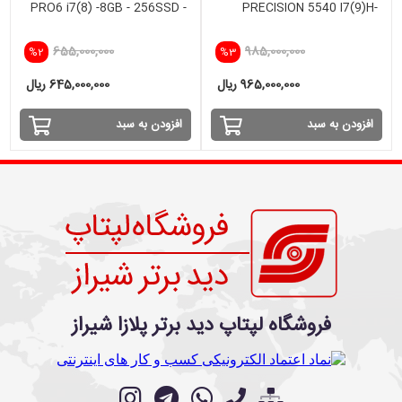
PRO6 i7(8) -8GB - 256SSD -
PRECISION 5540 I7(9)H-
INTEL
16GB-512SSD-4GB NVIDIA
655,000,000
985,000,000
%2
%3
965,000,000 ریال
645,000,000 ریال
افزودن به سبد
افزودن به سبد
فروشگاه لپتاپ دید برتر پلازا شیراز