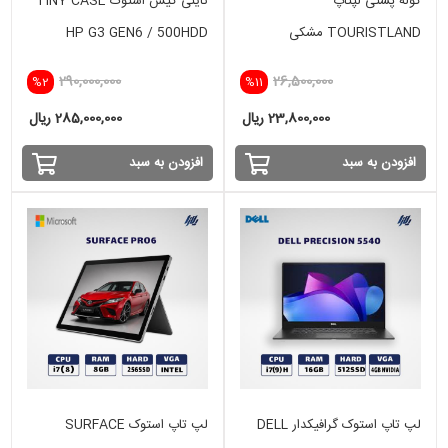
کوله پشتی لپتاپ
تاینی کیس استوک TINY CASE
TOURISTLAND مشکی
HP G3 GEN6 / 500HDD
290,000,000
26,500,000
%2
%11
23,800,000 ریال
285,000,000 ریال
افزودن به سبد
افزودن به سبد
لپ تاپ استوک گرافیکدار DELL
لپ تاپ استوک SURFACE