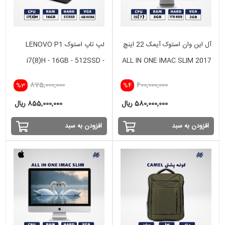
آل این وان استوک آیمک 22 اینچ
لپ تاپ استوک LENOVO P1
i7(8)H - 16GB - 512SSD -
ALL IN ONE IMAC SLIM 2017
VGA 4GB NVIDIA
i5(7) -8GB - 1TB HDD- 2 GB
875,000,000
600,000,000
%3
%4
580,000,000 ریال
855,000,000 ریال
افزودن به سبد
افزودن به سبد