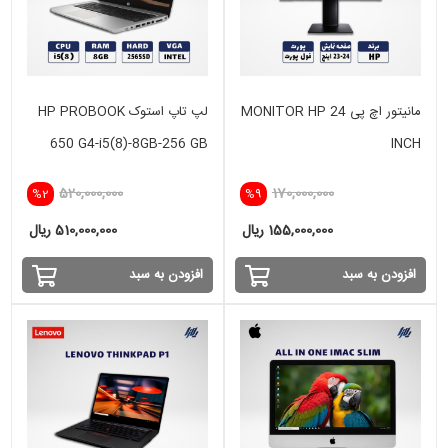
مانیتور اچ پی MONITOR HP 24
لپ تاپ استوک HP PROBOOK
650 G4-i5(8)-8GB-256 GB
INCH
SSD
520,000,000
170,000,000
%2
%9
155,000,000 ریال
510,000,000 ریال
افزودن به سبد
افزودن به سبد