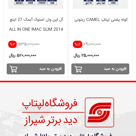
کوله پشتی لپتاپ CAMEL زیتونی
آل این وان استوک آیمک 27 اینچ
ALL IN ONE IMAC SLIM 2014
i5(4) -8GB - 256GB SSD- 1
535,000,000
29,000,000
%3
%14
GB
25,000,000 ریال
520,000,000 ریال
افزودن به سبد
افزودن به سبد