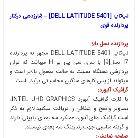
لپ‌تاپ [DELL LATITUDE 5401] – شارژدهی درکنار
پردازنده قوی
پردازنده نسل بالا:
لپ‌تاپ DELL LATITUDE 5401 مجهز به پردازنده
I7 نسل[9] با سری سی پی یو H میباشد که توان
پردازشی دستگاه نسیت به حالت معمول بالاتر است و
میتواند از پس کارهای سنگین محاسباتی برآید.. است.
گرافیک آنبورد:
با کارت گرافیک آنبورد INTEL UHD GRAPHICS،
تصاویر واضح و شفافی را دریافت میکنید.لازم به ذکر
است گرافیک های آنبورد عملکرد سه بعدی پایینی دارند
و گزینه مناسبی جهت رندرینگ سه بعدی نیستند.
صفحه نمایش: