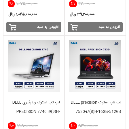
1,075,000,000
42,000,000
%1
%7
NVIDIA
39,200,000 ریال
1,065,000,000 ریال
افزودن به سبد
افزودن به سبد
لپ تاپ استوک DELL precision
لپ تاپ استوک رندرگیری DELL
PRECISION 7740 i9(9)H-
7530-i7(8)H-16GB-512GB
16GB-512SSD-VGA 8 GB
SSD-4GB VGA
1,280,000,000
830,000,000
%2
%2