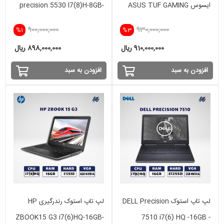
ایسوس ASUS TUF GAMING
precision 5530 I7(8)H-8GB-
512SSD-4GB NVIDIA
i5(9)H-16GB-512 SSD-4GB
900,000,000
930,000,000
%1
%3
GTX 1650
910,000,000 ریال
898,000,000 ریال
افزودن به سبد
افزودن به سبد
لپ تاپ استوک DELL Precision
لپ تاپ استوک رندرگیری HP
ZBOOK15 G3 i7(6)HQ-16GB-
7510 i7(6) HQ -16GB -