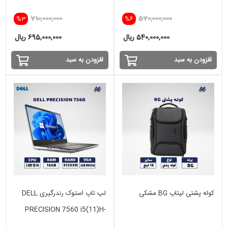
512SSD-4GB
512SSD - 2GB
710,000,000
570,000,000
%3
%6
540,000,000 ریال
695,000,000 ریال
افزودن به سبد
افزودن به سبد
کوله پشتی لپتاپ BG مشکی
لپ تاپ استوک رندرگیری DELL
PRECISION 7560 i5(11)H-
16GB-512GB - VGA 4 GB