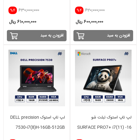
256SSD-intel
i5(7) -16GB - 1TB HDD-
630,000,000
620,000,000
%4
%4
INTEL
600,000,000 ریال
610,000,000 ریال
افزودن به سبد
افزودن به سبد
لپ تاپ استوک تبلت شو
لپ تاپ استوک DELL precision
7530-i7(8)H-16GB-512GB
SURFACE PRO7+ i7(11) -16
SSD-4GB VGA
GB - 256 SSD -INTEL IRIS