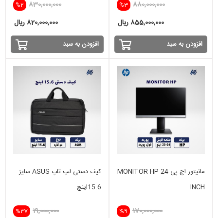
830,000,000
880,000,000
%2
%3
855,000,000 ریال
820,000,000 ریال
افزودن به سبد
افزودن به سبد
مانیتور اچ پی MONITOR HP 24
کیف دستی لپ تاپ ASUS سایز
INCH
15.6اینچ
19,000,000
170,000,000
%37
%9