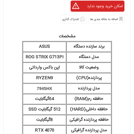
اشتراک گذاری
مشخصات
برند سازنده دستگاه
ASUS
مدل دستگاه
ROG STRIX G713PI
وضعیت کالا
اپن باکس وارداتی
پردازنده(CPU)
RYZEN9
مدل پردازنده
7945HX
حافظه رم(RAM)
64گیگابایت
حافظه داخلی(HARD)
512 گیگابایت SSD
حافظه پردازنده گرافیکی
8گیگابایت
مدل پردازنده گرافیکی
RTX 4070