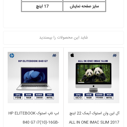
سایز صفحه نمایش
17 اینچ
شاید این محصولات را بپسندید
آل این وان استوک آیمک 22 اینچ
لپ تاپ استوک HP ELITEBOOK
840 G7 i7(10)-16GB-
ALL IN ONE IMAC SLIM 2017