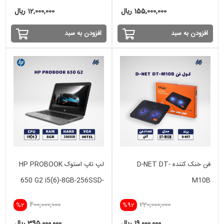
155,000,000 ریال
12,000,000 ریال
افزودن به سبد
افزودن به سبد
فن خنک کننده D-NET DT-
لپ تاپ استوک HP PROBOOK
650 G2 i5(6)-8GB-256SSD-
M10B
INTEL
400,000,000
220,000,000
%2
%92
19,000,000 ریال
395,000,000 ریال