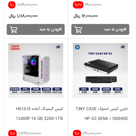
1,119,000,000
19,000,000
%1
%37
4GB
12,000,000 ریال
1,118,000,000 ریال
افزودن به سبد
افزودن به سبد
تاینی کیس استوک TINY CASE
کیس گیمینگ آماده H610-I5
12400F-16 GB 3200-1TB
HP G3 GEN6 / 500HDD
SSD-8GB RTX 5060
1,797,000,000
290,000,000
%3
%2