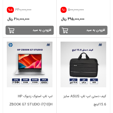
256SSD-INTEL IRIS
8GB-256SSD-VGA 2GB
640,000,000
500,000,000
%5
%1
NVIDIA
495,000,000 ریال
610,000,000 ریال
افزودن به سبد
افزودن به سبد
کیف دستی لپ تاپ ASUS سایز
لپ تاپ استوک زدبوک HP
15.6اینچ
ZBOOK G7 STUDIO i7(10)H
-32GB - 512 GB SSD - VGA