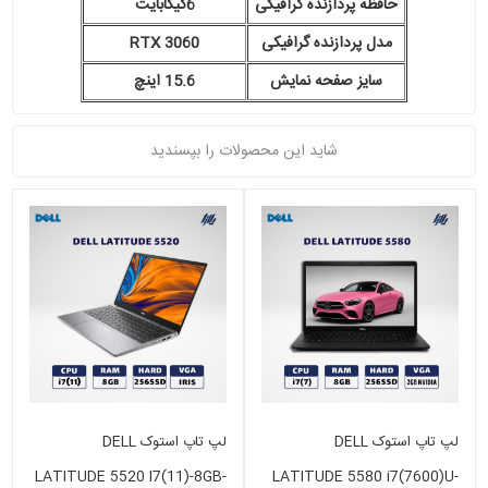
حافظه پردازنده گرافیکی
6گیگابایت
مدل پردازنده گرافیکی
RTX 3060
سایز صفحه نمایش
15.6 اینچ
شاید این محصولات را بپسندید
لپ تاپ استوک DELL
لپ تاپ استوک DELL
LATITUDE 5520 I7(11)-8GB-
LATITUDE 5580 i7(7600)U-