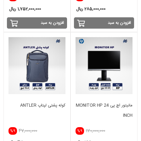
285,000,000 ریال
1,752,000,000 ریال
افزودن به سبد
افزودن به سبد
مانیتور اچ پی MONITOR HP 24
کوله پشتی لپتاپ ANTLER
INCH
47,000,000
170,000,000
%9
%9