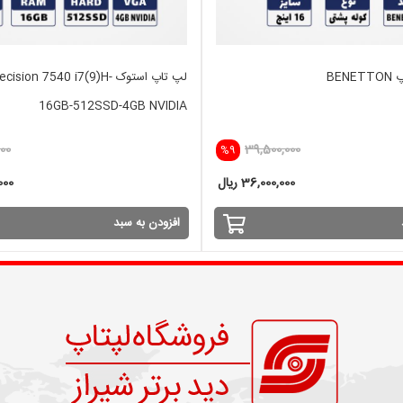
BEN
لپ تاپ استوک sion 7540 i7(9)H
16GB-512SSD-4GB NVIDIA
000
39,500,000
%9
36,000,000 ریال
,000
افزودن به سبد