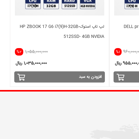
DELL preci-
لپ تاپ استوکHP ZBOOK 17 G6 i7(9)H-32GB-
512SSD- 4GB NVIDIA
1,055,000,000
960,000,
%2
%1
955,000 ریال
1,035,000,000 ریال
افزودن به سبد