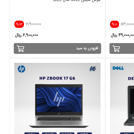
موس سیمی MNS مدل M26
7,900,000
54,000,
%13
%10
49,000,0 ریال
6,900,000 ریال
افزودن به سبد