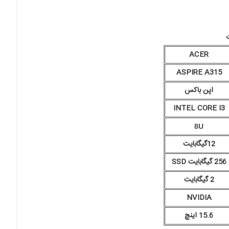
ACER
ASPIRE A315
اپن باکس
INTEL CORE I3
8U
12گیگابایت
256 گیگابایت SSD
2 گیگابایت
NVIDIA
15.6 اینچ