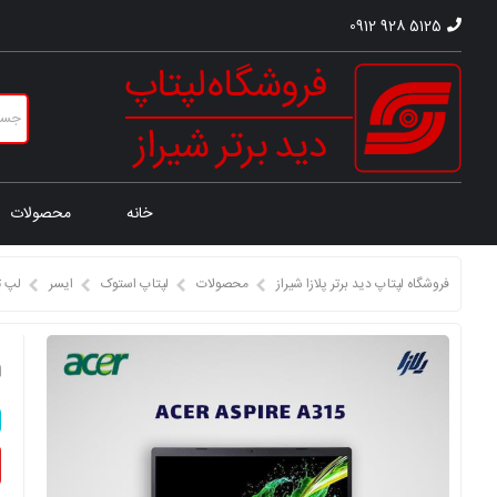
0912 928 5125
خانه
محصولات
فروشگاه لپتاپ دید برتر پلازا شیراز
محصولات
لپتاپ استوک
ایسر
لپ ت
ل