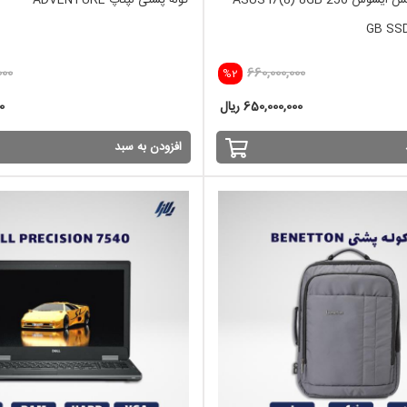
لپ تاپ اپن باکس ایسوس ASUS i7(8)-8GB-256
کوله پشتی لپتاپ ADVENTURE
GB SSD
000
660,000,000
%2
650,000,000 ریال
00
افزودن به سبد