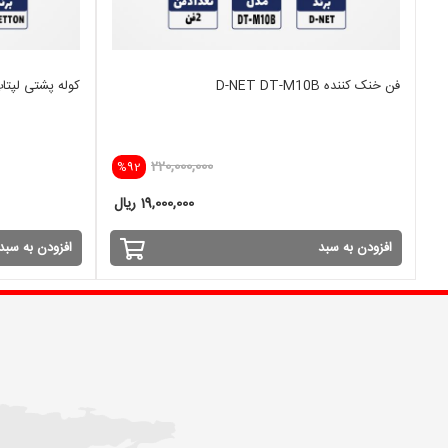
فن خنک کننده D-NET DT-M10B
کوله پشتی لپتاپ ETTON
220,000,000
%92
19,000,000 ریال
افزودن به سبد
افزودن به سبد