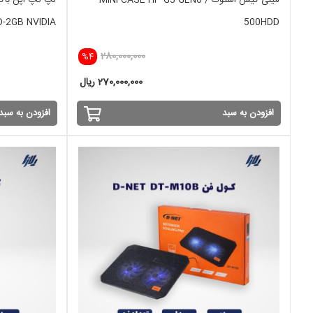
مینی کیس استوک MINI CASE HP G3 GEN6 /
-2GB NVIDIA
500HDD
280,000,000
%4
270,000,000 ریال
افزودن به سبد
افزودن به سبد